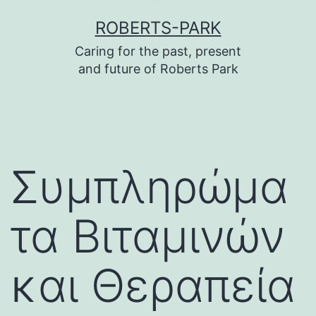
บาคาร่า
บาคาร่า
แทงบอลออนไลน์
Skip
ROBERTS-PARK
to
Caring for the past, present
content
and future of Roberts Park
Συμπληρώμα
τα Βιταμινών
και Θεραπεία