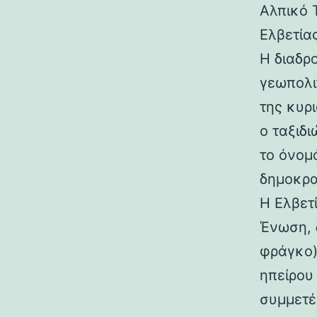
Αλπικό 
Ελβετία
Η διαδρ
γεωπολι
της κυρ
ο ταξιδ
το όνομ
δημοκρα
Η Ελβετ
Ένωση, 
φράγκο)
ηπείρου
συμμετέ