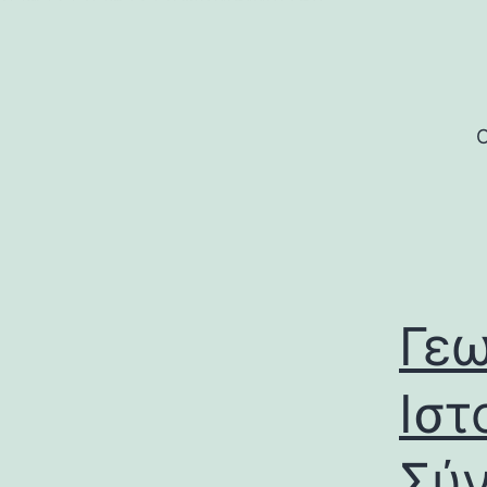
บาคาร่า
บาคาร่า
แทงบอลออนไลน์
Skip
to
content
C
Γεω
Ιστ
Σύν