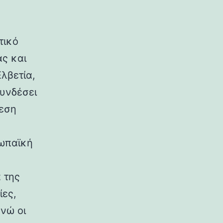
τικό
ας και
λβετία,
συνδέσει
μεση
ρωπαϊκή
 της
ίες,
ενώ οι