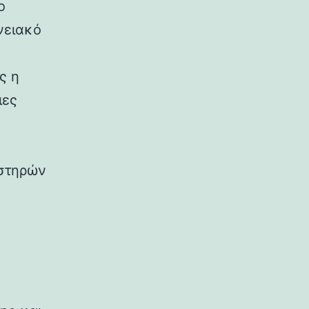
ο
νειακό
ς η
ιες
υστηρών