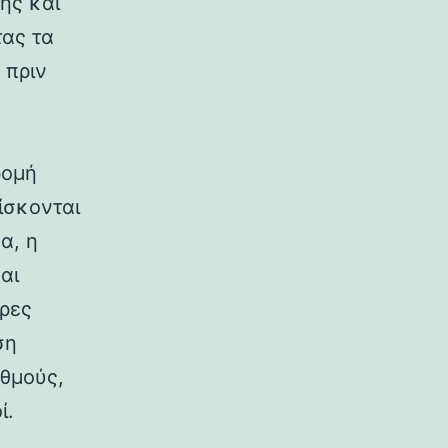
ης και
τας τα
 πριν
ρομή
ίσκονται
α, η
αι
ήρες
ση
αθμούς,
ί.