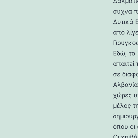
Δαλματί
συχνά π
Δυτικά 
από λίγ
Γιουγκο
Εδώ, τα
απαιτεί
σε διαφο
Αλβανία
χώρες υ
μέλος τ
δημιουρ
όπου οι 
Οι επιβ