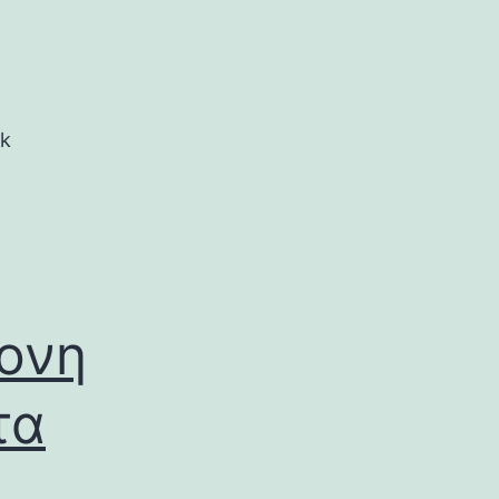
rk
ρονη
τα