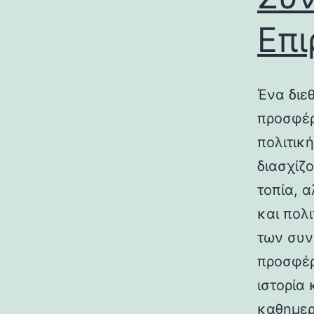
Επι
Ένα διε
προσφέρ
πολιτικ
διασχίζ
τοπία, 
και πολ
των συν
προσφέρ
ιστορία 
καθημερ