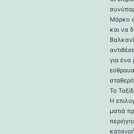
συνύπαρ
Μάρκο σ
και να 
Βαλκανίω
αντιθέσ
για ένα
εύθραυσ
σταθερό
Το Ταξί
Η επιλο
ματιά π
περιήγησ
κατανοή