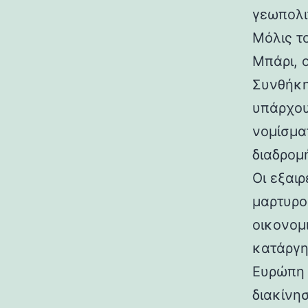
γεωπολι
Μόλις τ
Μπάρι, 
Συνθήκη
υπάρχου
νομίσμα
διαδρομ
Οι εξαιρ
μαρτυρο
οικονομ
κατάργη
Ευρώπη 
διακίνη