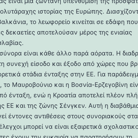
ας είναι μια ζωντανή υπενθύμιση της πρόσφατ
ολυτάραχης ιστορίας της Ευρώπης. Διασχίζον
Βαλκάνια, το λεωφορείο κινείται σε εδάφη που
ες δεκαετίες αποτελούσαν μέρος της ενιαίας
σλαβίας.
 σύνορα είναι κάθε άλλο παρά αόρατα. Η διαδ
 τη συνεχή είσοδο και έξοδο από χώρες που βρ
ρετικά στάδια ένταξης στην ΕΕ. Για παράδειγμ
, το Μαυροβούνιο και η Βοσνία-Ερζεγοβίνη είν
πό ένταξη, ενώ η Κροατία αποτελεί πλέον πλ
ης ΕΕ και της ζώνης Σένγκεν. Αυτή η διαβάθμι
γεί έντονες αντιθέσεις στους συνοριακούς στ
έλεγχοι μπορεί να είναι εξαιρετικά σχολαστικο
άτες έχουν την ευκαιρία να παρατηρήσουν τη