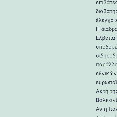
επιβάτε
διαβατη
έλεγχο 
Η διαδρ
Ελβετία
υποδομέ
σιδηροδ
παράλλη
εθνικών
ευρωπαϊ
Ακτή τη
Βαλκαν
Αν η Ιτα