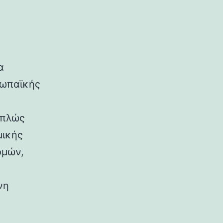
α
ρωπαϊκής
απλώς
μικής
ομών,
νη