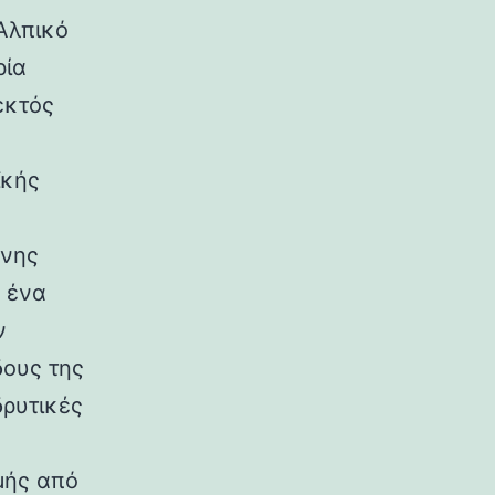
Αλπικό
ρία
εκτός
ϊκής
ονης
 ένα
ν
δους της
δρυτικές
μής από