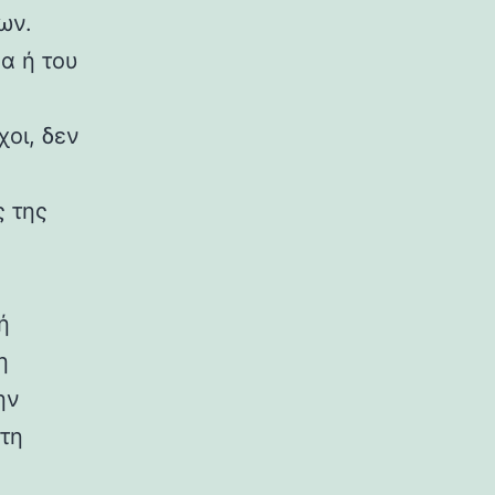
ων.
α ή του
οι, δεν
ς της
ή
η
ην
τη