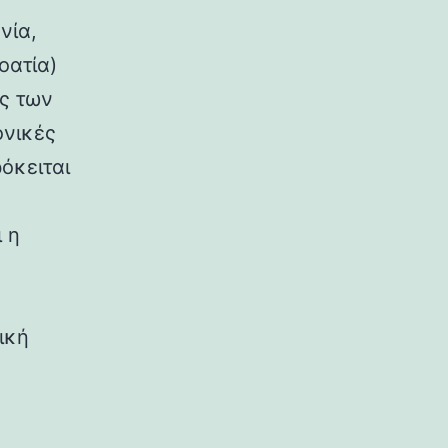
νία,
οατία)
ος των
ονικές
όκειται
 η
ική