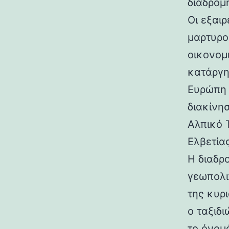
διαδρομ
Οι εξαιρ
μαρτυρο
οικονομ
κατάργη
Ευρώπη 
διακίνη
Αλπικό 
Ελβετία
Η διαδρ
γεωπολι
της κυρ
ο ταξιδ
το όνομ