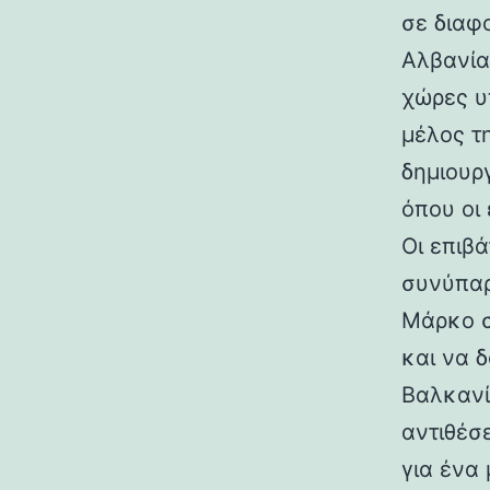
σε διαφο
Αλβανία
χώρες υ
μέλος τ
δημιουρ
όπου οι 
Οι επιβ
συνύπαρ
Μάρκο σ
και να 
Βαλκανίω
αντιθέσ
για ένα