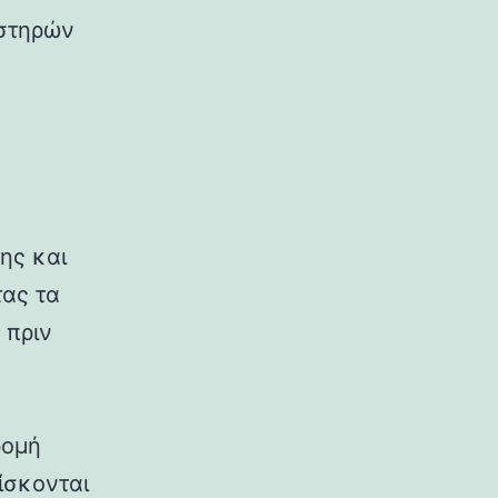
υστηρών
ης και
τας τα
 πριν
ρομή
ίσκονται