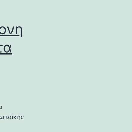
ρονη
τα
α
ρωπαϊκής