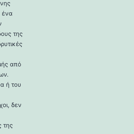
ονης
 ένα
ν
δους της
δρυτικές
μής από
ων.
α ή του
οι, δεν
ς της