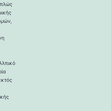
απλώς
μικής
ομών,
νη
Αλπικό
ρία
εκτός
ϊκής