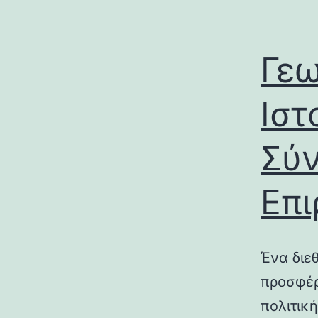
Γεω
Ιστ
Σύν
Επι
Ένα διε
προσφέρ
πολιτικ