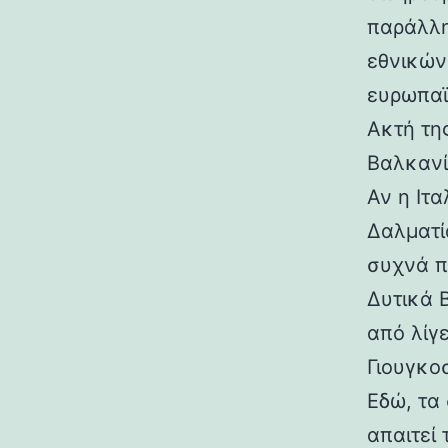
παράλλη
εθνικών
ευρωπαϊ
Ακτή τη
Βαλκαν
Αν η Ιτα
Δαλματί
συχνά π
Δυτικά 
από λίγ
Γιουγκο
Εδώ, τα
απαιτεί