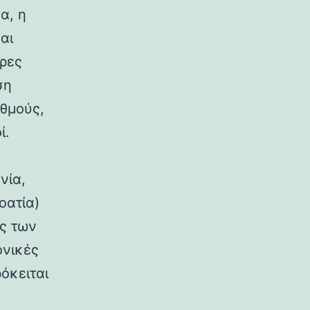
α, η
αι
ήρες
ση
αθμούς,
ί.
νία,
οατία)
ος των
ονικές
όκειται