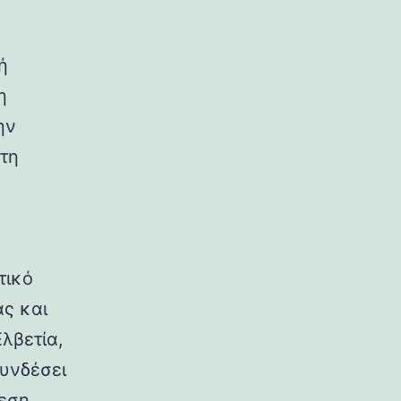
ή
η
ην
τη
τικό
ας και
λβετία,
συνδέσει
μεση