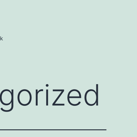
rk
gorized