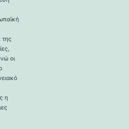
ρωπαϊκή
 της
ίες,
ενώ οι
ο
νειακό
ς η
ιες