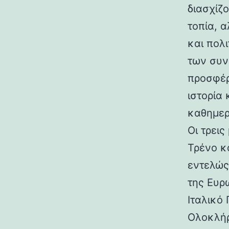
διασχίζ
τοπία, 
και πολ
των συν
προσφέρ
ιστορία 
καθημερ
Οι τρει
Τρένο κ
εντελώς
της Ευρ
Ιταλικό
Ολοκλή