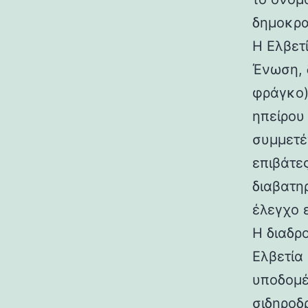
δημοκρα
Η Ελβετ
Ένωση, 
φράγκο)
ηπείρου
συμμετέ
επιβάτε
διαβατη
έλεγχο 
Η διαδρ
Ελβετία
υποδομέ
σιδηροδ